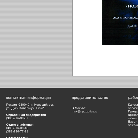
контактная информация
представительство
рабо
Россия, 630049, г. Новосибирск,
Качес
ул. Дуси Ковальчук, 179/2
В Москве:
servic
msk@npzoptics.ru
Прода
Справочная предприятия
npzka
(383)216-08-37
salesr
Export
Отдел снабжения
sales@
(383)216-08-48
(383)236-77-31
Отдел продаж