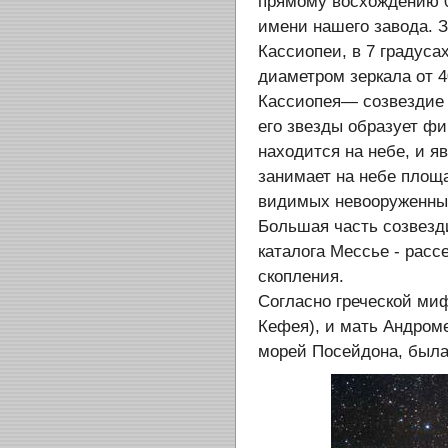
прямому восхождению 02
имени нашего завода. З
Кассиопеи, в 7 градусах
диаметром зеркала от 4
Кассиопея— созвездие 
его звезды образует фи
находится на небе, и я
занимает на небе площа
видимых невооруженным
Большая часть созвезди
каталога Мессье - расс
скопления.
Согласно греческой ми
Кефея), и мать Андроме
морей Посейдона, была 