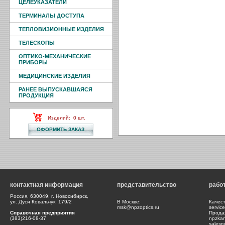
ЦЕЛЕУКАЗАТЕЛИ
ТЕРМИНАЛЫ ДОСТУПА
ТЕПЛОВИЗИОННЫЕ ИЗДЕЛИЯ
ТЕЛЕСКОПЫ
ОПТИКО-МЕХАНИЧЕСКИЕ
ПРИБОРЫ
МЕДИЦИНСКИЕ ИЗДЕЛИЯ
РАНЕЕ ВЫПУСКАВШАЯСЯ
ПРОДУКЦИЯ
Изделий:
0
шт.
контактная информация
представительство
рабо
Россия, 630049, г. Новосибирск,
ул. Дуси Ковальчук, 179/2
В Москве:
Качес
msk@npzoptics.ru
servic
Справочная предприятия
Прода
(383)216-08-37
npzka
salesr