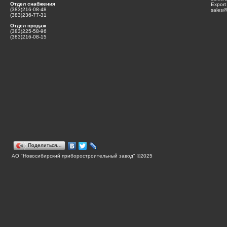
Отдел снабжения
Export
(383)216-08-48
sales@
(383)236-77-31
Отдел продаж
(383)225-58-96
(383)216-08-15
Поделиться…
АО "Новосибирский приборостроительный завод" ©2025